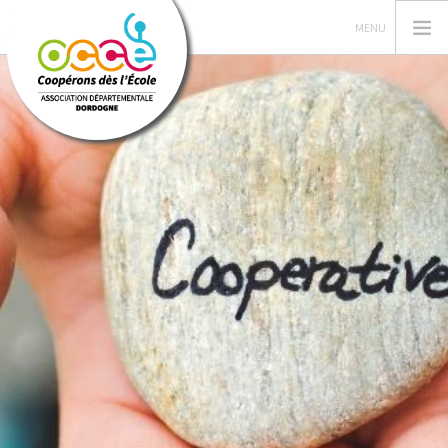
L'OCCE
PÉDAGOGIE
COOPÉRATIVE SCOLAIRE
ENTAU | COOP'BLOG
ACTIONS
FORMATIONS
PRETS | SERVICES
ESPACE RÉSERVÉ
RECHERCHER