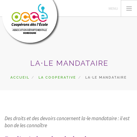
L'OCCE
LA⋅LE MANDATAIRE
PÉDAGOGIE
COOPÉRATIVE SCOLAIRE
ACCUEIL
LA COOPERATIVE
LA⋅LE MANDATAIRE
ENTAU | COOP'BLOG
ACTIONS
FORMATIONS
PRETS | SERVICES
Des droits et des devoirs concernent la⋅le mandataire : il est
ESPACE RÉSERVÉ
bon de les connaître
RECHERCHER