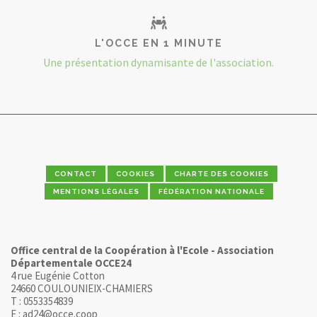
L'OCCE EN 1 MINUTE
Une présentation dynamisante de l'association.
CONTACT
COOKIES
CHARTE DES COOKIES
MENTIONS LÉGALES
FÉDÉRATION NATIONALE
Office central de la Coopération à l'Ecole - Association
Départementale OCCE24
4 rue Eugénie Cotton
24660 COULOUNIEIX-CHAMIERS
T : 0553354839
E : ad24@occe.coop