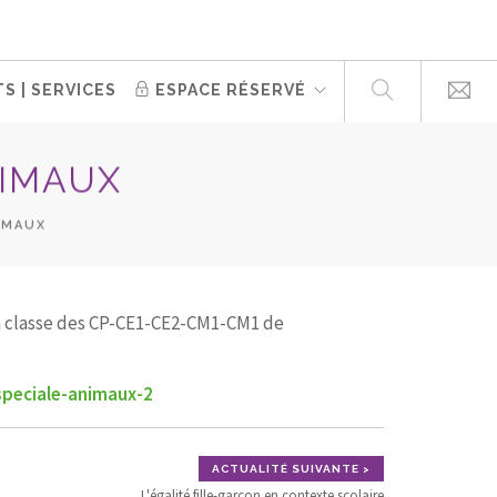
S | SERVICES
ESPACE RÉSERVÉ
NIMAUX
IMAUX
 la classe des CP-CE1-CE2-CM1-CM1 de
speciale-animaux-2
ACTUALITÉ SUIVANTE >
L'égalité fille-garçon en contexte scolaire