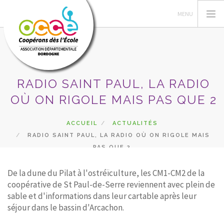
RADIO SAINT PAUL, LA RADIO
L'OCCE
OÙ ON RIGOLE MAIS PAS QUE 2
PÉDAGOGIE
COOPÉRATIVE SCOLAIRE
ACCUEIL
ACTUALITÉS
RADIO SAINT PAUL, LA RADIO OÙ ON RIGOLE MAIS
ENTAU | COOP'BLOG
PAS QUE 2
ACTIONS
FORMATIONS
De la dune du Pilat à l'ostréïculture, les CM1-CM2 de la
coopérative de St Paul-de-Serre reviennent avec plein de
PRETS | SERVICES
sable et d'informations dans leur cartable après leur
ESPACE RÉSERVÉ
séjour dans le bassin d'Arcachon.
RECHERCHER