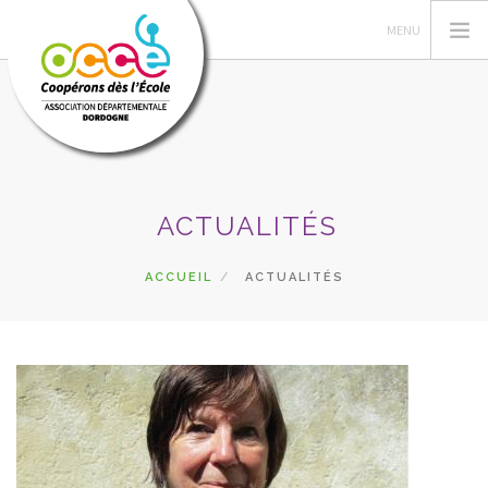
L'OCCE
ACTUALITÉS
PÉDAGOGIE
COOPÉRATIVE SCOLAIRE
ACCUEIL
ACTUALITÉS
ENTAU | COOP'BLOG
ACTIONS
FORMATIONS
PRETS | SERVICES
ESPACE RÉSERVÉ
RECHERCHER